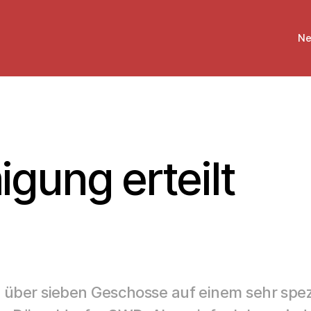
Ne
ung erteilt
über sieben Geschosse auf einem sehr spez