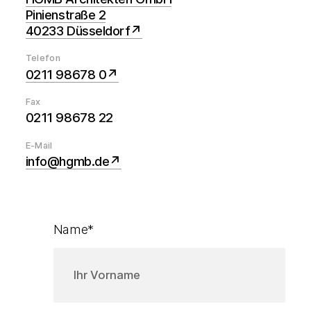
Pinienstraße 2
40233 Düsseldorf
Telefon
0211 98678 0
Fax
0211 98678 22
E-Mail
info@hgmb.de
Name
*
Vorname