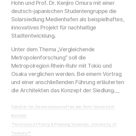
Hohn und Prof. Dr. Kenjiro Omura mit einer
deutsch-japanischen Studentengruppe die
Solarsiedlung Medienhafen als beispielhaftes,
innovatives Projekt für nachhaltige
Stadtentwicklung.
Unter dem Thema „Vergleichende
Metropolenforschung“ soll die
Metropolregion Rhein-Ruhr mit Tokio und
Osaka verglichen werden. Bei einem Vortrag
und einer anschließenden Führung erläuterten
die Architekten das Konzept der Siedlung.
Watch Full Movie Online Streaming Online and Download
Fakultät für Geowissenschaften der Ruhr Universität
Bochum
Institute of Policy & Planning Sciences, University of
Tsukuba