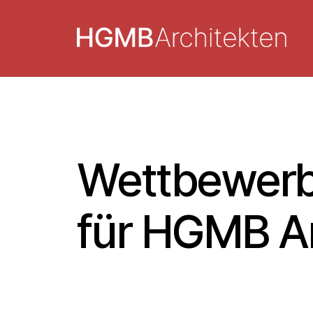
Wettbewerb S
für HGMB Ar