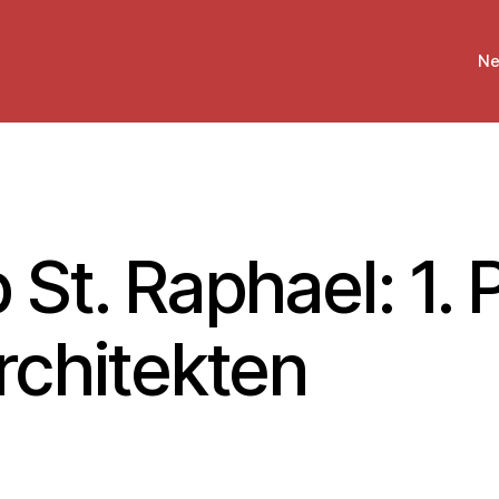
Ne
t. Raphael: 1. P
chitekten