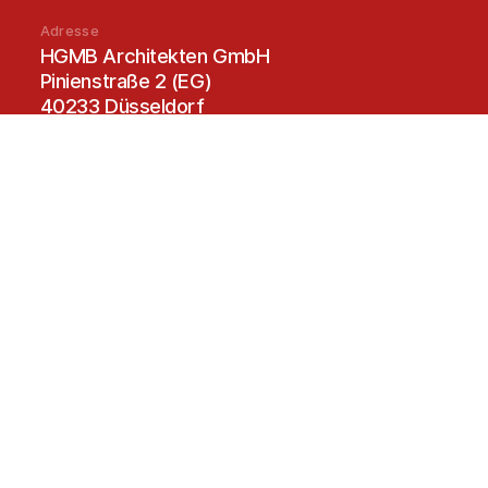
Adresse
HGMB Architekten GmbH
Pinienstraße 2 (EG)
40233 Düsseldorf
Telefon
0211 98678 0
Fax
0211 98678 22
E-Mail
info@hgmb.de
Name
*